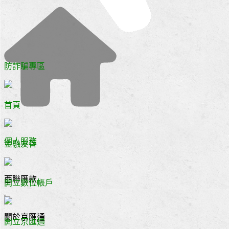
防詐騙專區
首頁
>
個人服務
金融友善
>
西聯匯款
開立數位帳戶
>
關於京匯通
開立京匯通