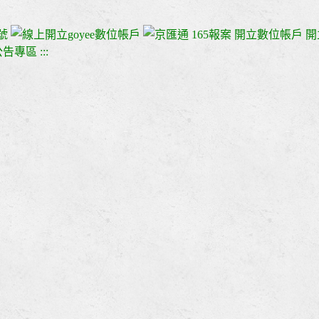
165報案
開立數位帳戶
開
:::