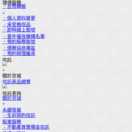
理債服務
．台幣轉帳
+
．個人資料變更
．承受擔保品
．即時線上取號
．委外催收機構名單
．預約服務取號
．債務協商專區
．預約辦理繼承
信託
+
關於京城
信託商品總覽
信託查詢
關於京城
+
永續發展
．生前契約信託
股東服務
．不動產買賣價金信託