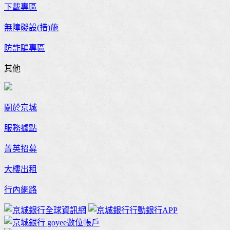
下載專區
無障礙設(措)施
防詐騙專區
其他
關於京城
服務據點
菁英招募
大樓出租
行內網路