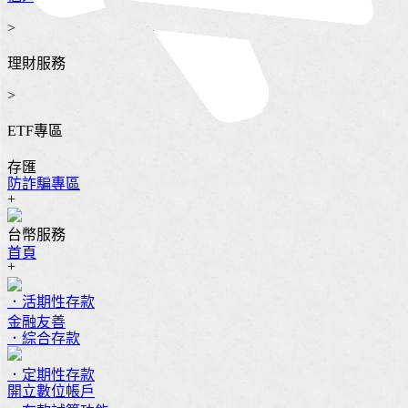
>
理財服務
>
ETF專區
存匯
防詐騙專區
+
台幣服務
首頁
+
．活期性存款
金融友善
．綜合存款
．定期性存款
開立數位帳戶