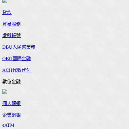
貸款
貿易服務
虛擬帳號
DBU人民幣業務
OBU國際金融
ACH代收代付
數位金融
個人網銀
企業網銀
eATM