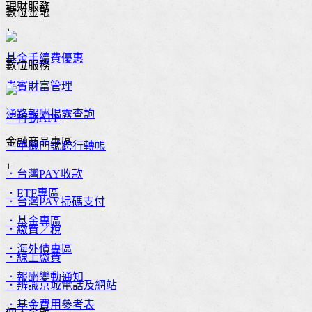
理財服務
數位金融
+
基金手續費優惠
數位服務
貴賓財富管理
通路報酬揭露查詢
．行動APP
金融商品專區
．手機門號跨行轉帳
+
．台灣PAY收款
．ETF專區
．台灣PAY掃碼支付
．基金專區
．繳費／稅
．海外債專區
．線上繳費
．報酬變動通知
．辨識京城電話及網站
．基金費用參考表