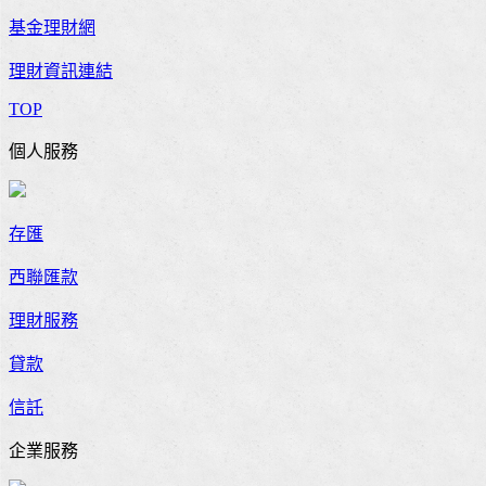
基金理財網
理財資訊連結
TOP
個人服務
存匯
西聯匯款
理財服務
貸款
信託
企業服務