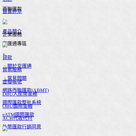
西聯匯款
豐喜迎京
+
產品簡介
企業服務
京匯通專區
+
貸款
．關於京匯通
貿易服務
．常見問題
虛擬帳號
網路西聯匯款(ABMT)
DBU人民幣業務
國際匯款整批系統
OBU國際金融
eATM國際匯款
ACH代收代付
外幣匯款行銷同意