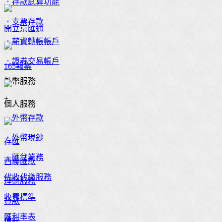
．存款試算功能
．支票存款
開立京匯通
．薪資轉帳帳戶
．證券交易帳戶
165報案
外幣服務
+
個人服務
．外幣存款
．外幣現鈔
存匯
．匯兌業務
西聯匯款
代收代繳服務
理財服務
收費標準
貸款
匯利率表
信託