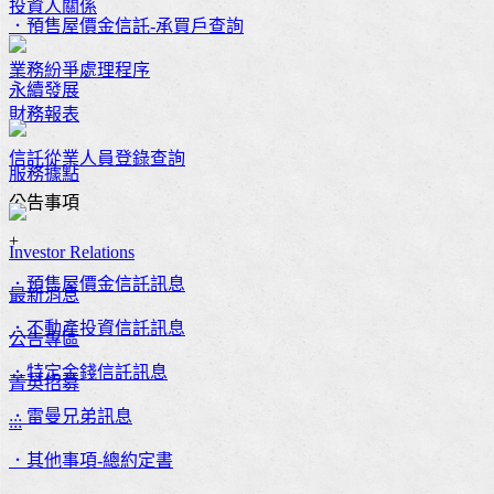
投資人關係
．預售屋價金信託-承買戶查詢
業務紛爭處理程序
永續發展
財務報表
信託從業人員登錄查詢
服務據點
公告事項
+
Investor Relations
．預售屋價金信託訊息
最新消息
．不動產投資信託訊息
公告專區
．特定金錢信託訊息
菁英招募
．雷曼兄弟訊息
:::
．其他事項-總約定書