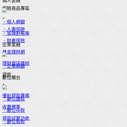
個人金融
保險商品專區
+
．個人網銀
．人壽保險
．雲端對帳單
．財產保險
企業金融
基金理財網
理財資訊連結
．企業網銀
貸款
數位櫃台
+
優利貸款專案
．數位匯款
收費標準
．數位存款
貸款試算功能
．數位取款