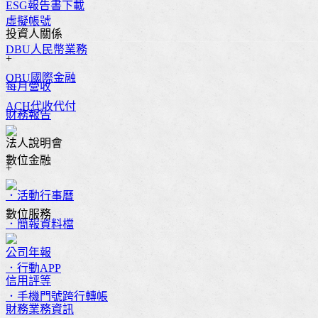
ESG報告書下載
虛擬帳號
投資人關係
DBU人民幣業務
+
OBU國際金融
每月營收
ACH代收代付
財務報告
法人說明會
數位金融
+
．活動行事曆
數位服務
．簡報資料檔
公司年報
．行動APP
信用評等
．手機門號跨行轉帳
財務業務資訊