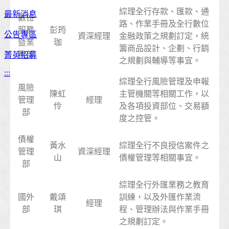
綜理全行存款、匯款、通
最新消息
數位
路、作業手冊及全行數位
服務
彭筠
公告專區
資深經理
金融政策之規劃訂定，統
暨業
珈
籌商品設計、企劃、行銷
務部
菁英招募
之規劃與輔導等事宜。
:::
綜理全行風險管理及申報
風險
陳虹
主管機關等相關工作，以
管理
經理
伶
及各項投資部位、交易額
部
度之控管。
債權
黃水
綜理全行不良授信案件之
管理
資深經理
山
債權管理等相關事宜。
部
綜理全行外匯業務之教育
國外
戴頌
訓練，以及外匯作業流
經理
部
琪
程、管理辦法與作業手冊
之規劃訂定。