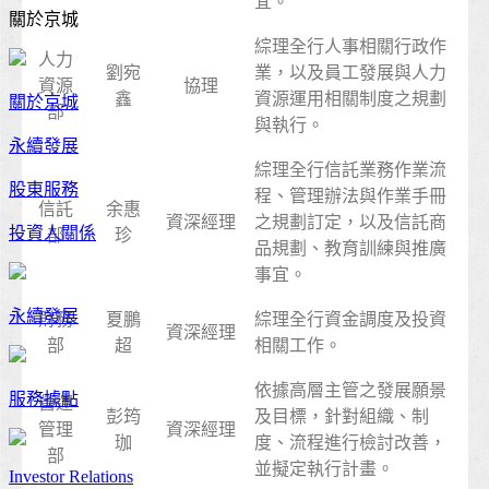
宜。
關於京城
綜理全行人事相關行政作
人力
劉宛
業，以及員工發展與人力
資源
協理
鑫
資源運用相關制度之規劃
關於京城
部
與執行。
永續發展
綜理全行信託業務作業流
股東服務
程、管理辦法與作業手冊
信託
余惠
資深經理
之規劃訂定，以及信託商
投資人關係
部
珍
品規劃、教育訓練與推廣
事宜。
永續發展
財務
夏鵬
綜理全行資金調度及投資
資深經理
部
超
相關工作。
依據高層主管之發展願景
服務據點
營運
彭筠
及目標，針對組織、制
管理
資深經理
珈
度、流程進行檢討改善，
部
並擬定執行計畫。
Investor Relations