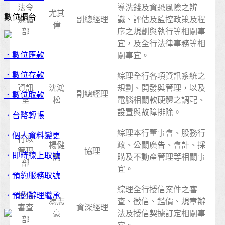
法令
導洗錢及資恐風險之辨
尤其
數位櫃台
遵循
副總經理
識、評估及監控政策及程
偉
部
序之規劃與執行等相關事
宜，及全行法律事務等相
．數位匯款
關事宜。
．數位存款
綜理全行各項資訊系統之
資訊
沈鴻
規劃、開發與管理，以及
副總經理
．數位取款
室
松
電腦相關軟硬體之調配、
設置與故障排除。
．台幣轉帳
綜理本行董事會、股務行
．個人資料變更
行政
楊健
政、公關廣告、會計、採
管理
協理
．即時線上取號
閣
購及不動產管理等相關事
部
宜。
．預約服務取號
綜理全行授信案件之審
．預約辦理繼承
授信
馮志
查、徵信、鑑價、規章辦
審查
資深經理
豪
法及授信契據訂定相關事
部