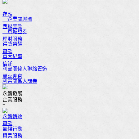
+
存匯
．企業關聯圖
西聯匯款
．京城證券
理財服務
得獎榮耀
貸款
重大紀事
信託
利害關係人聯絡管道
豐喜迎京
利害關係人問卷
永續發展
企業服務
+
永續績效
貸款
氣候行動
貿易服務