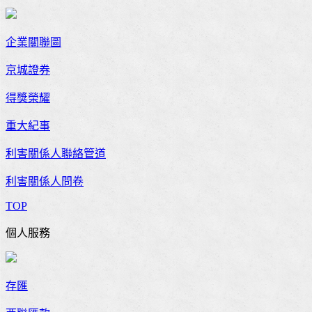
企業關聯圖
京城證券
得獎榮耀
重大紀事
利害關係人聯絡管道
利害關係人問卷
TOP
個人服務
存匯