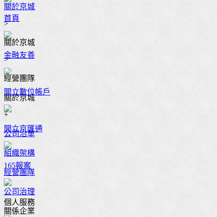
關於京城
首頁
>
關於京城
金融友善
>
經營團隊
開立數位帳戶
關於京城
+
開立京匯通
公司沿革
組織架構
165報案
經營團隊
公司治理
個人服務
關係企業