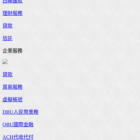
西聯匯款
理財服務
貸款
信託
企業服務
貸款
貿易服務
虛擬帳號
DBU人民幣業務
OBU國際金融
ACH代收代付