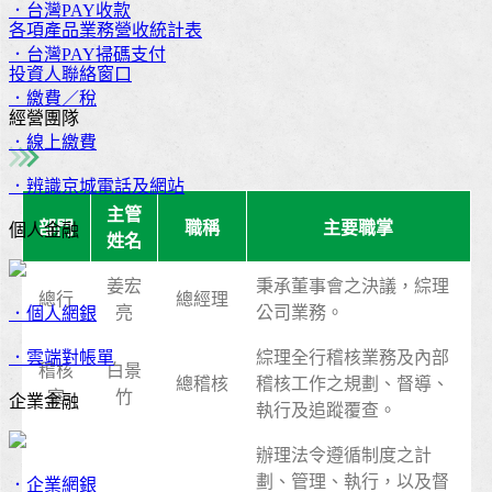
．台灣PAY收款
各項產品業務營收統計表
．台灣PAY掃碼支付
投資人聯絡窗口
．繳費／稅
經營團隊
．線上繳費
．辨識京城電話及網站
主管
部門
職稱
主要職掌
個人金融
姓名
姜宏
秉承董事會之決議，綜理
總行
總經理
亮
公司業務。
．個人網銀
．雲端對帳單
綜理全行稽核業務及內部
稽核
白景
總稽核
稽核工作之規劃、督導、
室
竹
企業金融
執行及追蹤覆查。
辦理法令遵循制度之計
劃、管理、執行，以及督
．企業網銀