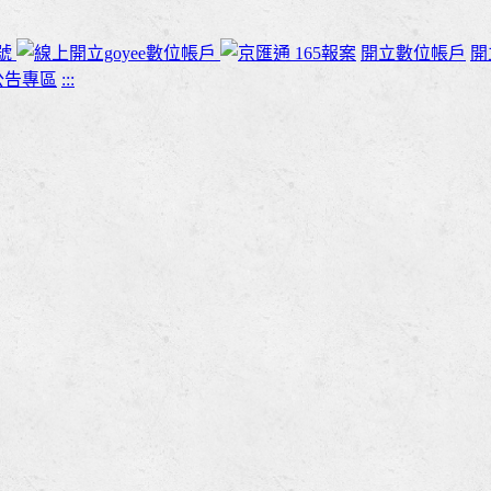
165報案
開立數位帳戶
開
:::