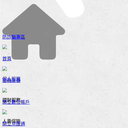
防詐騙專區
首頁
>
個人服務
金融友善
>
理財服務
開立數位帳戶
>
人壽保險
開立京匯通