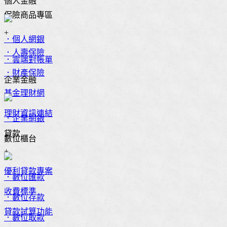
個人金融
保險商品專區
+
．個人網銀
．人壽保險
．雲端對帳單
．財產保險
企業金融
基金理財網
理財資訊連結
．企業網銀
貸款
數位櫃台
+
優利貸款專案
．數位匯款
收費標準
．數位存款
貸款試算功能
．數位取款