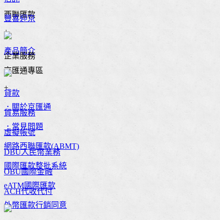
西聯匯款
豐喜迎京
+
產品簡介
企業服務
京匯通專區
+
貸款
．關於京匯通
貿易服務
．常見問題
虛擬帳號
網路西聯匯款(ABMT)
DBU人民幣業務
國際匯款整批系統
OBU國際金融
eATM國際匯款
ACH代收代付
外幣匯款行銷同意