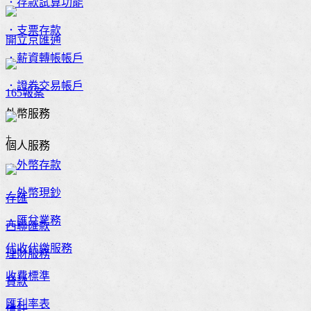
．存款試算功能
．支票存款
開立京匯通
．薪資轉帳帳戶
．證券交易帳戶
165報案
外幣服務
+
個人服務
．外幣存款
．外幣現鈔
存匯
．匯兌業務
西聯匯款
代收代繳服務
理財服務
收費標準
貸款
匯利率表
信託