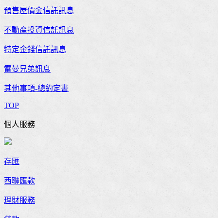
預售屋價金信託訊息
不動產投資信託訊息
特定金錢信託訊息
雷曼兄弟訊息
其他事項-總約定書
TOP
個人服務
存匯
西聯匯款
理財服務