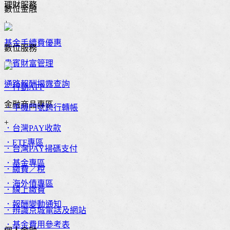
理財服務
數位金融
+
基金手續費優惠
數位服務
貴賓財富管理
通路報酬揭露查詢
．行動APP
金融商品專區
．手機門號跨行轉帳
+
．台灣PAY收款
．ETF專區
．台灣PAY掃碼支付
．基金專區
．繳費／稅
．海外債專區
．線上繳費
．報酬變動通知
．辨識京城電話及網站
．基金費用參考表