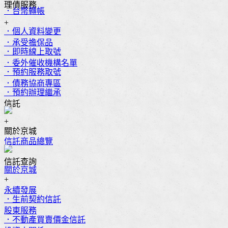
理債服務
．台幣轉帳
+
．個人資料變更
．承受擔保品
．即時線上取號
．委外催收機構名單
．預約服務取號
．債務協商專區
．預約辦理繼承
信託
+
關於京城
信託商品總覽
信託查詢
關於京城
+
永續發展
．生前契約信託
股東服務
．不動產買賣價金信託