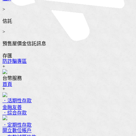
>
信託
>
預售屋價金信託訊息
存匯
防詐騙專區
+
台幣服務
首頁
+
．活期性存款
金融友善
．綜合存款
．定期性存款
開立數位帳戶