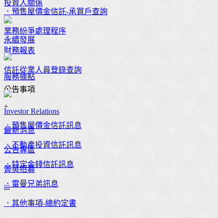
投資人關係
．預售屋價金信託-承買戶查詢
業務紛爭處理程序
永續發展
財務報表
信託從業人員登錄查詢
服務據點
公告事項
+
Investor Relations
．預售屋價金信託訊息
最新消息
．不動產投資信託訊息
公告專區
．特定金錢信託訊息
菁英招募
．雷曼兄弟訊息
:::
．其他事項-總約定書