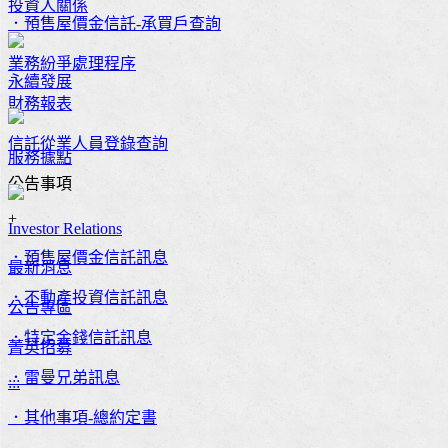
投資人關係
．預售屋價金信託-承買戶查詢
業務紛爭處理程序
永續發展
財務報表
信託從業人員登錄查詢
服務據點
公告事項
+
Investor Relations
．預售屋價金信託訊息
最新消息
．不動產投資信託訊息
公告專區
．特定金錢信託訊息
菁英招募
．雷曼兄弟訊息
:::
．其他事項-總約定書