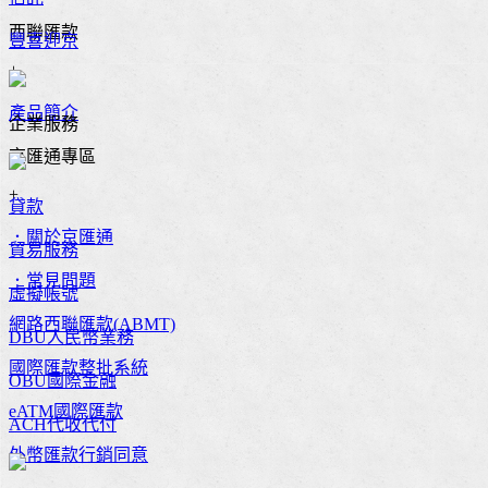
西聯匯款
豐喜迎京
+
產品簡介
企業服務
京匯通專區
+
貸款
．關於京匯通
貿易服務
．常見問題
虛擬帳號
網路西聯匯款(ABMT)
DBU人民幣業務
國際匯款整批系統
OBU國際金融
eATM國際匯款
ACH代收代付
外幣匯款行銷同意