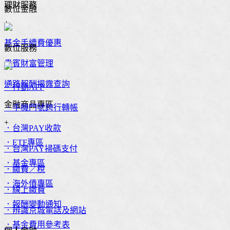
理財服務
數位金融
+
基金手續費優惠
數位服務
貴賓財富管理
通路報酬揭露查詢
．行動APP
金融商品專區
．手機門號跨行轉帳
+
．台灣PAY收款
．ETF專區
．台灣PAY掃碼支付
．基金專區
．繳費／稅
．海外債專區
．線上繳費
．報酬變動通知
．辨識京城電話及網站
．基金費用參考表