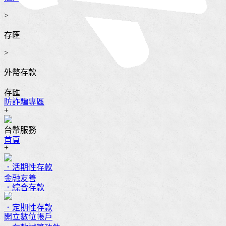
>
存匯
>
外幣存款
存匯
防詐騙專區
+
台幣服務
首頁
+
．活期性存款
金融友善
．綜合存款
．定期性存款
開立數位帳戶