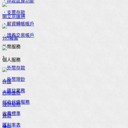
．存款試算功能
．支票存款
開立京匯通
．薪資轉帳帳戶
．證券交易帳戶
165報案
外幣服務
+
個人服務
．外幣存款
．外幣現鈔
存匯
．匯兌業務
西聯匯款
代收代繳服務
理財服務
收費標準
貸款
匯利率表
信託