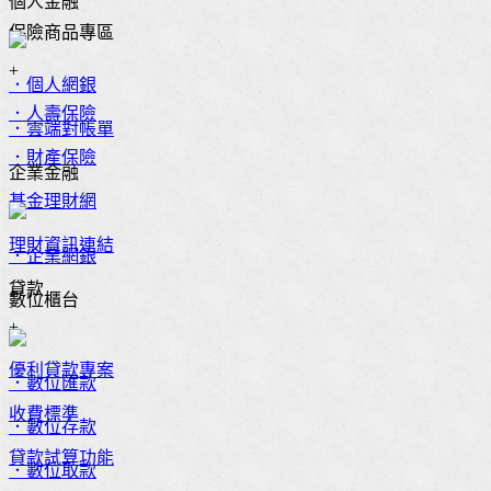
個人金融
保險商品專區
+
．個人網銀
．人壽保險
．雲端對帳單
．財產保險
企業金融
基金理財網
理財資訊連結
．企業網銀
貸款
數位櫃台
+
優利貸款專案
．數位匯款
收費標準
．數位存款
貸款試算功能
．數位取款