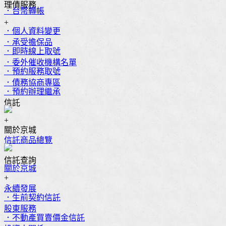
理債服務
．台幣轉帳
+
．個人資料變更
．承受擔保品
．即時線上取號
．委外催收機構名單
．預約服務取號
．債務協商專區
．預約辦理繼承
信託
+
關於京城
信託商品總覽
信託查詢
關於京城
+
永續發展
．生前契約信託
股東服務
．不動產買賣價金信託