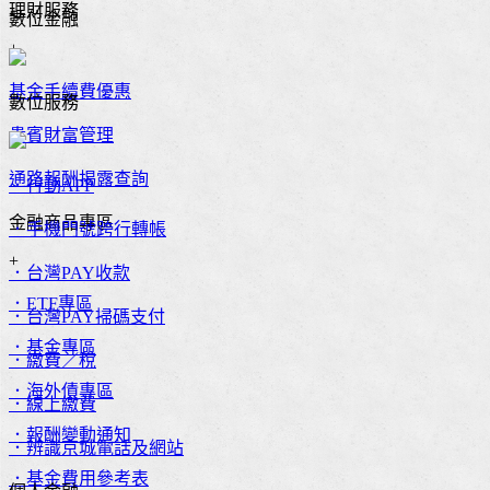
理財服務
數位金融
+
基金手續費優惠
數位服務
貴賓財富管理
通路報酬揭露查詢
．行動APP
金融商品專區
．手機門號跨行轉帳
+
．台灣PAY收款
．ETF專區
．台灣PAY掃碼支付
．基金專區
．繳費／稅
．海外債專區
．線上繳費
．報酬變動通知
．辨識京城電話及網站
．基金費用參考表