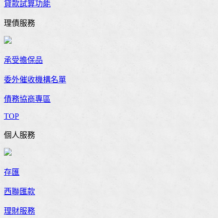
貸款試算功能
理債服務
承受擔保品
委外催收機構名單
債務協商專區
TOP
個人服務
存匯
西聯匯款
理財服務