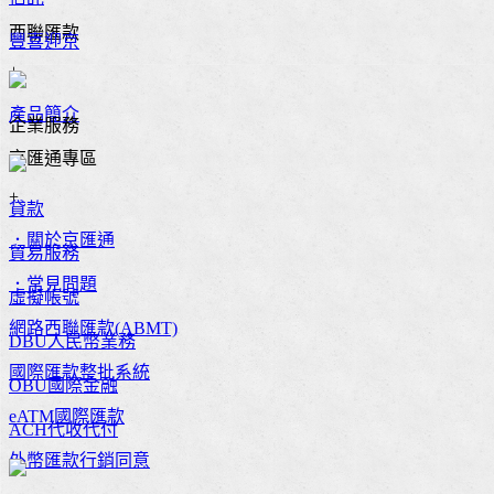
西聯匯款
豐喜迎京
+
產品簡介
企業服務
京匯通專區
+
貸款
．關於京匯通
貿易服務
．常見問題
虛擬帳號
網路西聯匯款(ABMT)
DBU人民幣業務
國際匯款整批系統
OBU國際金融
eATM國際匯款
ACH代收代付
外幣匯款行銷同意