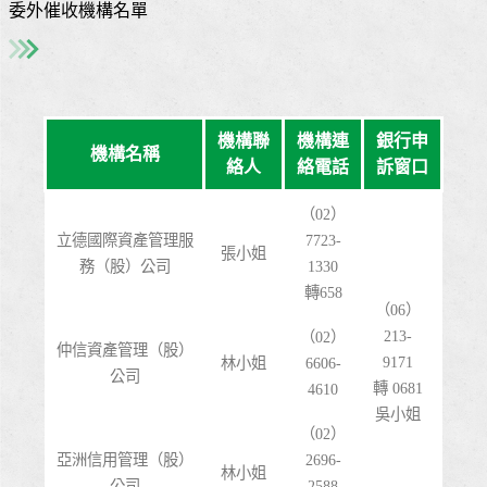
委外催收機構名單
機構聯
機構連
銀行申
機構名稱
絡人
絡電話
訴窗口
（02）
立德國際資產管理服
7723-
張小姐
務（股）公司
1330
轉658
（06）
213-
（02）
仲信資產管理（股）
9171
林小姐
6606-
公司
轉 0681
4610
吳小姐
（02）
亞洲信用管理（股）
2696-
林小姐
公司
2588