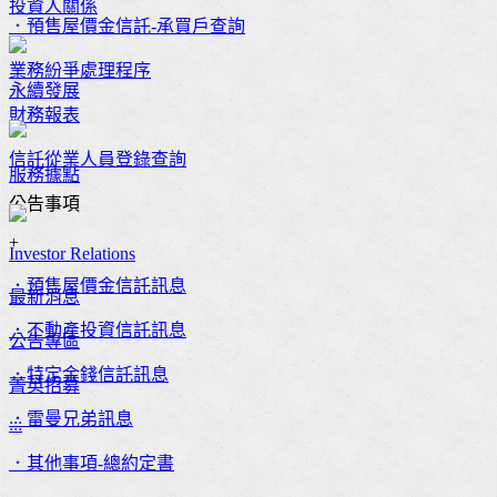
投資人關係
．預售屋價金信託-承買戶查詢
業務紛爭處理程序
永續發展
財務報表
信託從業人員登錄查詢
服務據點
公告事項
+
Investor Relations
．預售屋價金信託訊息
最新消息
．不動產投資信託訊息
公告專區
．特定金錢信託訊息
菁英招募
．雷曼兄弟訊息
:::
．其他事項-總約定書