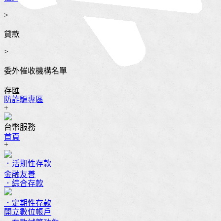
>
貸款
>
委外催收機構名單
存匯
防詐騙專區
+
台幣服務
首頁
+
．活期性存款
金融友善
．綜合存款
．定期性存款
開立數位帳戶