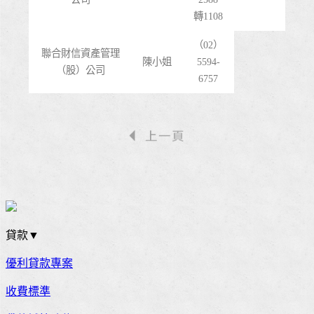
轉1108
（02）
聯合財信資產管理
陳小姐
5594-
（股）公司
6757
貸款▼
優利貸款專案
收費標準