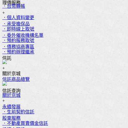
理債服務
．台幣轉帳
+
．個人資料變更
．承受擔保品
．即時線上取號
．委外催收機構名單
．預約服務取號
．債務協商專區
．預約辦理繼承
信託
+
關於京城
信託商品總覽
信託查詢
關於京城
+
永續發展
．生前契約信託
股東服務
．不動產買賣價金信託