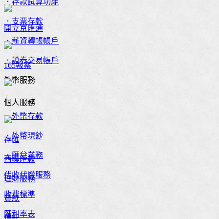
．存款試算功能
．支票存款
開立京匯通
．薪資轉帳帳戶
．證券交易帳戶
165報案
外幣服務
+
個人服務
．外幣存款
．外幣現鈔
存匯
．匯兌業務
西聯匯款
代收代繳服務
理財服務
收費標準
貸款
匯利率表
信託