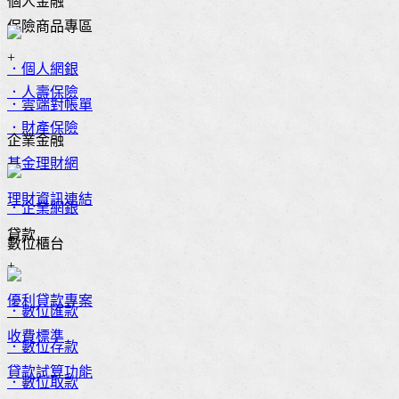
個人金融
保險商品專區
+
．個人網銀
．人壽保險
．雲端對帳單
．財產保險
企業金融
基金理財網
理財資訊連結
．企業網銀
貸款
數位櫃台
+
優利貸款專案
．數位匯款
收費標準
．數位存款
貸款試算功能
．數位取款