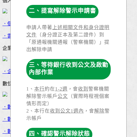
個人金融
二、提寫解除警示申請書
．個人網銀
申請人帶著
上述相關文件和身分證明
文件
（身分證正本及第二證件）到
．雲端對帳單
「原通報機關通報（警察機關）」提
企業金融
出解除申請
三、等待銀行收到公文及啟動
．企業網銀
內部作業
數位櫃台
1、
本行
約在
1-2週
，會
收到
警察機關
解除警示帳戶
公文
（實際時程視個案
情形而定）
．數位匯款
2、本行在
收到公文1週內
，會
解除
警
示帳戶
．數位存款
．數位取款
四、確認警示解除狀態