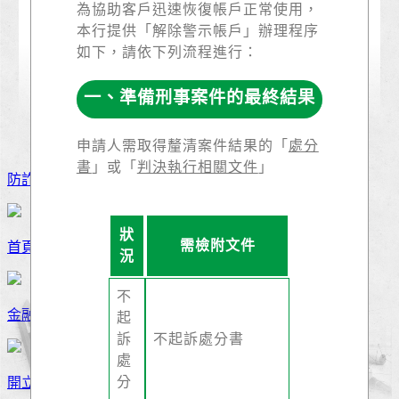
為協助客戶迅速恢復帳戶正常使用，
本行提供「解除警示帳戶」辦理程序
如下，請依下列流程進行：
一、準備刑事案件的最終結果
申請人需取得釐清案件結果的「
處分
書
」或「
判決執行相關文件
」
防詐騙專區
狀
需檢附文件
首頁
況
不
金融友善
起
訴
不起訴處分書
處
分
開立數位帳戶