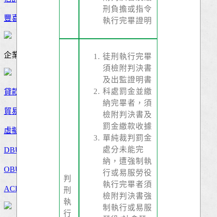
刑負擔或指令
豐喜迎京
執行完畢證明
企業服務
徒刑執行完畢
須檢附判決書
及出監證明書
科處罰金並繳
貸款
納完畢者，須
貿易服務
檢附判決書及
罰金繳款收據
虛擬帳號
單純裁判罰金
處分未能完
DBU人民幣業務
納，遭強制執
OBU國際金融
行或易服勞役
判
執行完畢者須
ACH代收代付
刑
檢附判決書強
執
制執行或易服
行