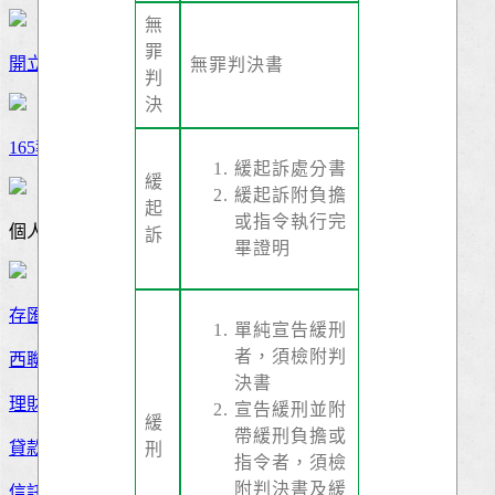
無
罪
開立京匯通
無罪判決書
判
決
165報案
緩起訴處分書
緩
緩起訴附負擔
起
或指令執行完
個人服務
訴
畢證明
存匯
單純宣告緩刑
者，須檢附判
西聯匯款
決書
理財服務
宣告緩刑並附
緩
帶緩刑負擔或
貸款
刑
指令者，須檢
附判決書及緩
信託