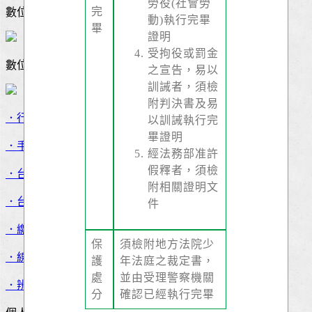
勞役(社會勞
完
數位金融
動)執行完畢
畢
證明
受拘役或罰金
數位服務
之宣告，易以
訓誡者，須檢
附判決書及易
．行動APP
以訓誡執行完
畢證明
．手機門號跨行轉帳
經法務部准許
假釋者，須檢
．台灣PAY收款
附相關證明文
．台灣PAY掃碼支付
件
．繳費／稅
保
須檢附地方法院少
．線上繳費
護
年法庭之裁定書，
處
並由受理警察機關
．辨識京城電話及網站
分
確認已經執行完畢