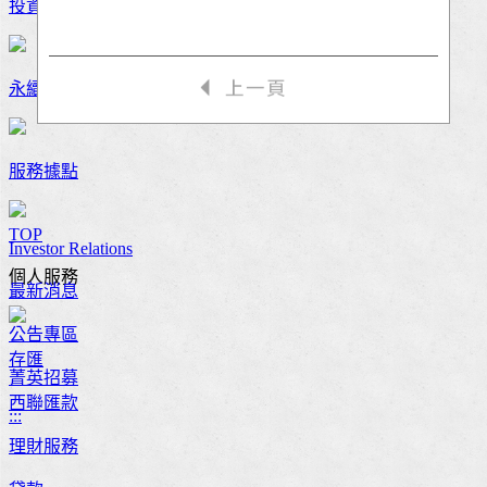
投資人關係
永續發展
服務據點
TOP
Investor Relations
個人服務
最新消息
公告專區
存匯
菁英招募
西聯匯款
:::
理財服務