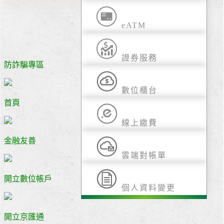
eATM
證券服務
防詐騙專區
數位櫃台
首頁
線上繳費
金融友善
雲端對帳單
開立數位帳戶
個人資料變更
開立京匯通