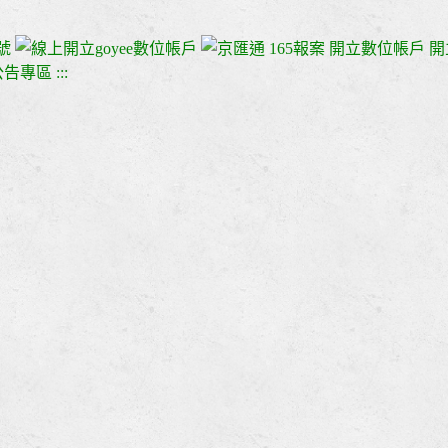
165報案
開立數位帳戶
開
:::