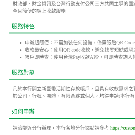
財政部、財金資訊及台灣行動支付公司三方共同主導的國家
全且簡便的線上收款服務
服務特色
申辦超簡便：不需加裝任何設備，僅需張貼QR Cod
收款最安心：使用QR code收款，避免找零短缺或
帳戶即時查：使用台灣Pay收款APP，可即時查詢
服務對象
凡於本行開立新臺幣活期性存款帳戶，且具有收款需求之
於公司、行號、團體、有限合夥或個人，均得申請(本行有
如何申辦
請洽鄰近分行辦理，本行各地分行據點請參考
https://cust